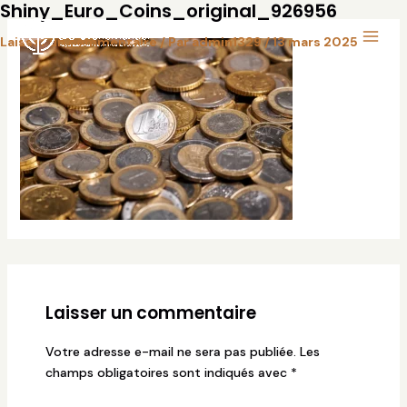
Shiny_Euro_Coins_original_926956
Aller
Main
au
Laisser un commentaire
/ Par
admin1329
/
13 mars 2025
Menu
contenu
Laisser un commentaire
Votre adresse e-mail ne sera pas publiée.
Les
champs obligatoires sont indiqués avec
*