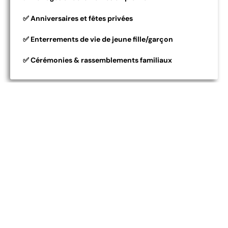
✅ Anniversaires et fêtes privées
✅ Enterrements de vie de jeune fille/garçon
✅ Cérémonies & rassemblements familiaux
Un service complet pour
un événement sans
stress
🎤 Sonorisation & Lumière
Équipements professionnels inclus.