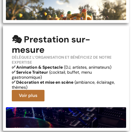
🎭 Prestation sur-
mesure
DÉLÉGUEZ L’ORGANISATION ET BÉNÉFICIEZ DE NOTRE
EXPERTISE
✅ Animation & Spectacle
(DJ, artistes, animateurs)
✅ Service Traiteur
(cocktail, buffet, menu
gastronomique)
✅ Décoration et mise en scène
(ambiance, éclairage,
thèmes)
Voir plus