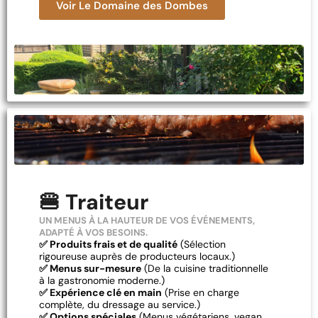
Voir Le Domaine des Dombes
🍔 Traiteur
UN MENUS À LA HAUTEUR DE VOS ÉVÉNEMENTS,
ADAPTÉ À VOS BESOINS.
✅ Produits frais et de qualité
(Sélection
rigoureuse auprès de producteurs locaux.)
✅ Menus sur-mesure
(De la cuisine traditionnelle
à la gastronomie moderne.)
✅ Expérience clé en main
(Prise en charge
complète, du dressage au service.)
✅ Options spéciales
(Menus végétariens, vegan,