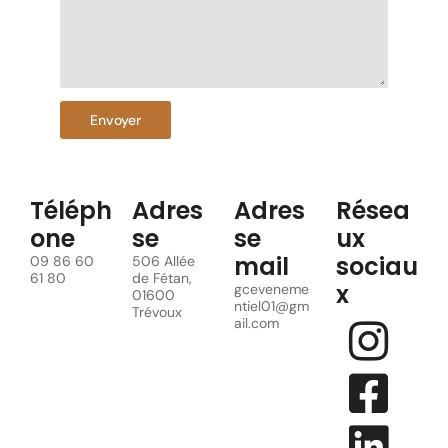
Envoyer
Téléph
Adres
Adres
Résea
one
se
se
ux
mail
sociau
09 86 60
506 Allée
61 80
de Fétan,
x
gceveneme
01600
ntiel01@gm
Trévoux
ail.com