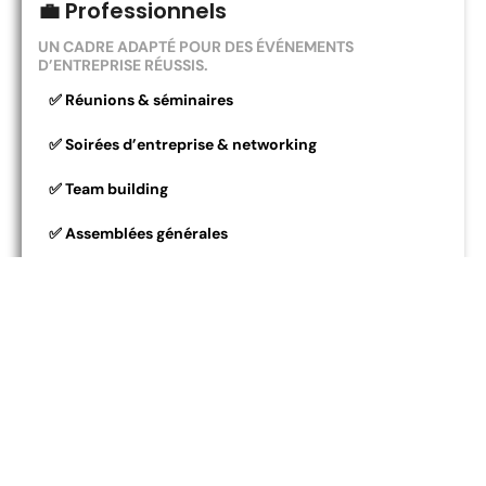
💼 Professionnels
UN CADRE ADAPTÉ POUR DES ÉVÉNEMENTS
D’ENTREPRISE RÉUSSIS.
✅ Réunions & séminaires
✅ Soirées d’entreprise & networking
✅ Team building
✅ Assemblées générales
✅ Lancements de produits
🎭 Particuliers
UN LIEU UNIQUE POUR CÉLÉBRER VOS MOMENTS
IMPORTANTS.
✅ Soirées privées & anniversaires