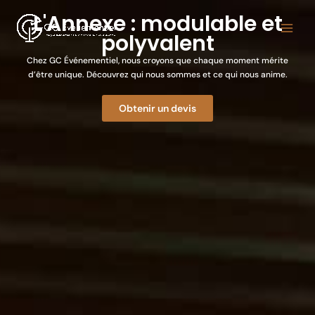
Aller
Main
L'Annexe : modulable et
au
polyvalent
Menu
contenu
Chez GC Événementiel, nous croyons que chaque moment mérite
d’être unique. Découvrez qui nous sommes et ce qui nous anime.
Obtenir un devis