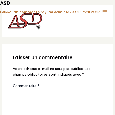
ASD
Aller
Main
au
Laisser un commentaire
/ Par
admin1329
/
23 avril 2025
Menu
contenu
Laisser un commentaire
Votre adresse e-mail ne sera pas publiée.
Les
champs obligatoires sont indiqués avec
*
Commentaire
*