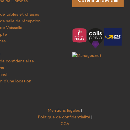
Obtenir un devis 📅
ine de Dombes
de tables et chaises
de salle de réception
de Vaisselle
pte
ces
r
 de confidentialité
ns
nnel
on d'une location
Mentions légales
|
Politique de confidentialité
|
CGV