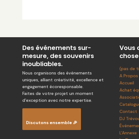
Des événements sur-
Vous 
mesure, des souvenirs
chose
inoubliables.
(pas de t
Nous organisons des événements
A Propos
uniques, alliant créativité, excellence et
Accueil
engagement écoresponsable.
Achat éq
Faites de votre projet un moment
Associat
d’exception avec notre expertise.
Catalogu
Contact
DJ Trévo
Discutons ensemble 🎉
Événemen
L'Annexe