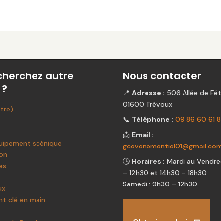
cherchez autre
Nous contacter
 ?
📍
Adresse :
506 Allée de Fét
01600 Trévoux
itre)
📞
Téléphone :
09 86 60 61 
📩
Email :
uipement scénique
gcevenementiel01@gmail.co
ion
🕒
Horaires :
Mardi au Vendred
es
– 12h30 et 14h30 – 18h30
Samedi : 9h30 – 12h30
ux
t clé en main