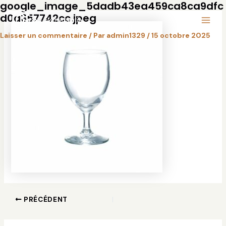
google_image_5dadb43ea459ca8ca9dfc
Aller
Navigation
Main
d0a357742cc.jpeg
au
des
Menu
contenu
articles
Laisser un commentaire
/ Par
admin1329
/
15 octobre 2025
PRÉCÉDENT