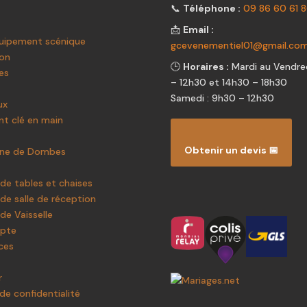
📞
Téléphone :
09 86 60 61 
📩
Email :
uipement scénique
gcevenementiel01@gmail.co
ion
🕒
Horaires :
Mardi au Vendred
es
– 12h30 et 14h30 – 18h30
Samedi : 9h30 – 12h30
ux
t clé en main
Obtenir un devis 📅
ine de Dombes
de tables et chaises
de salle de réception
de Vaisselle
pte
ces
r
 de confidentialité