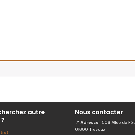
Nos services
Catalogues
Contact
A Propos
cherchez autre
Nous contacter
 ?
📍
Adresse :
506 Allée de Fét
01600 Trévoux
itre)