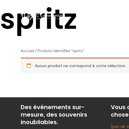
spritz
Aller
au
contenu
Accueil
/ Produits identifiés “spritz”
Aucun produit ne correspond à votre sélection.
Des événements sur-
Vous 
mesure, des souvenirs
chose
inoubliables.
(pas de t