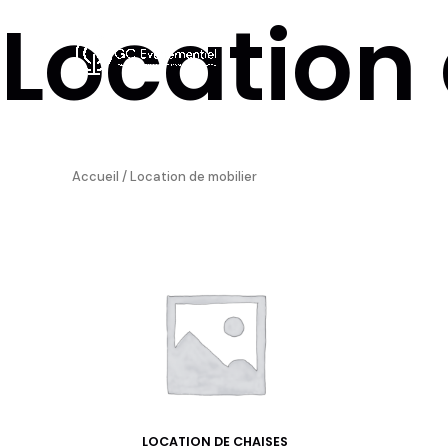
Location 
Aller
au
contenu
Accueil
/ Location de mobilier
LOCATION DE CHAISES