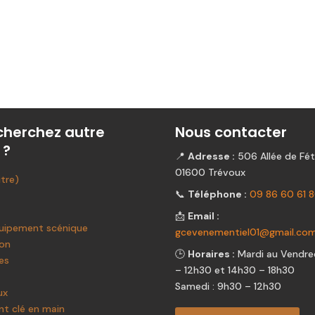
cherchez autre
Nous contacter
 ?
📍
Adresse :
506 Allée de Fét
01600 Trévoux
itre)
📞
Téléphone :
09 86 60 61 
📩
Email :
uipement scénique
gcevenementiel01@gmail.co
ion
🕒
Horaires :
Mardi au Vendred
es
– 12h30 et 14h30 – 18h30
Samedi : 9h30 – 12h30
ux
t clé en main