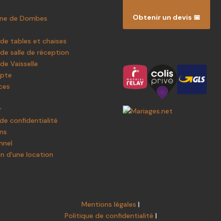
Obtenir un devis 📅
ine de Dombes
de tables et chaises
de salle de réception
de Vaisselle
pte
ces
r
 de confidentialité
ns
nnel
on d'une location
Mentions légales
|
Politique de confidentialité
|