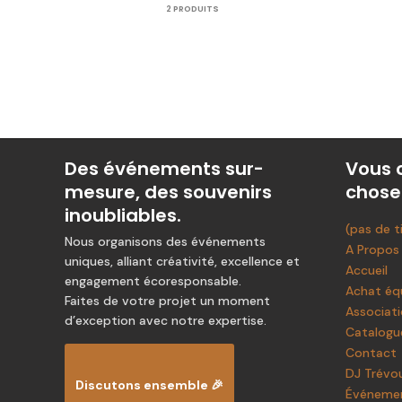
2 PRODUITS
Des événements sur-
Vous 
mesure, des souvenirs
chose
inoubliables.
(pas de t
Nous organisons des événements
A Propos
uniques, alliant créativité, excellence et
Accueil
engagement écoresponsable.
Achat éq
Faites de votre projet un moment
Associat
d’exception avec notre expertise.
Catalogu
Contact
DJ Trévo
Discutons ensemble 🎉
Événemen