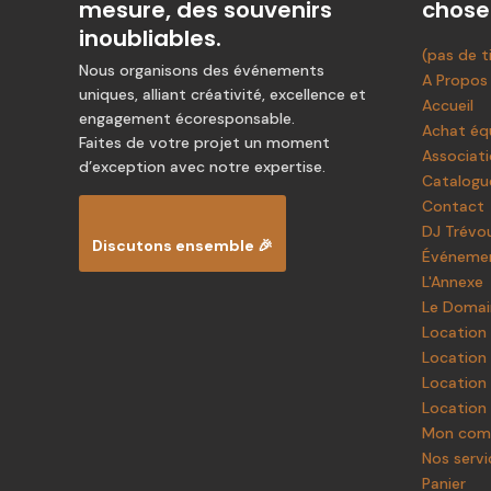
mesure, des souvenirs
chose
inoubliables.
(pas de t
Nous organisons des événements
A Propos
uniques, alliant créativité, excellence et
Accueil
engagement écoresponsable.
Achat éq
Faites de votre projet un moment
Associat
d’exception avec notre expertise.
Catalogu
Contact
DJ Trévo
Discutons ensemble 🎉
Événemen
L'Annexe
Le Doma
Location
Location 
Location 
Location 
Mon com
Nos servi
Panier