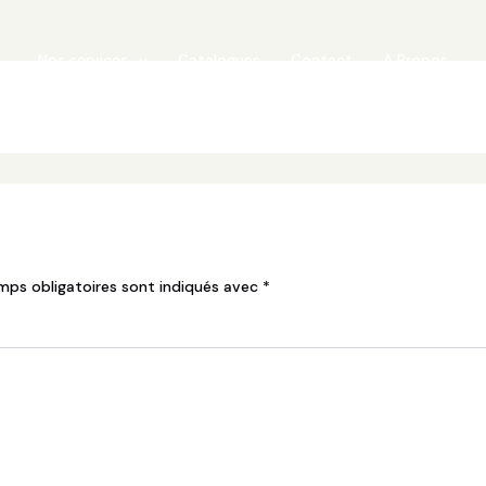
Nos services
Catalogues
Contact
A Propos
mps obligatoires sont indiqués avec
*