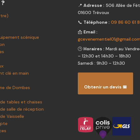
 ?
📍
Adresse :
506 Allée de Fét
01600 Trévoux
itre)
📞
Téléphone :
09 86 60 61 
📩
Email :
uipement scénique
gcevenementiel01@gmail.co
ion
🕒
Horaires :
Mardi au Vendred
es
– 12h30 et 14h30 – 18h30
Samedi : 9h30 – 12h30
ux
t clé en main
Obtenir un devis 📅
ine de Dombes
de tables et chaises
de salle de réception
de Vaisselle
pte
ces